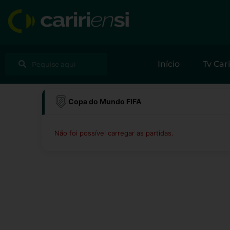
Ir
para
o
conteúdo
Pesquisar
Pesquisar
Início
Tv Cari
Copa do Mundo FIFA
Não foi possível carregar as partidas.