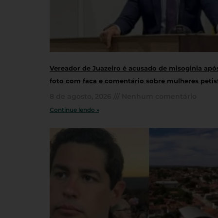
Vereador de Juazeiro é acusado de misoginia apó
foto com faca e comentário sobre mulheres petis
8 de agosto, 2026
Nenhum comentário
Continue lendo »