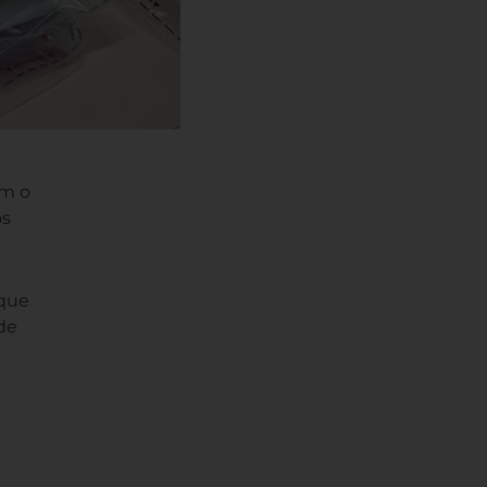
om o
os
 que
de