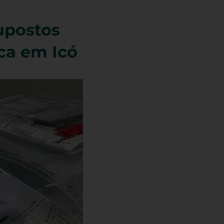
upostos
ca em Icó