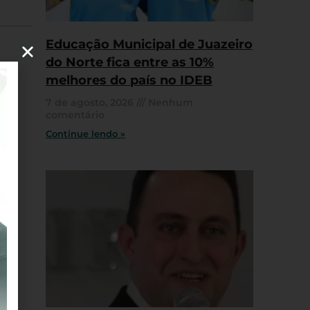
Educação Municipal de Juazeiro
do Norte fica entre as 10%
melhores do país no IDEB
7 de agosto, 2026
Nenhum
comentário
Continue lendo »