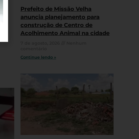
Prefeito de Missão Velha
anuncia planejamento para
construção de Centro de
Acolhimento Animal na cidade
7 de agosto, 2026
Nenhum
comentário
Continue lendo »