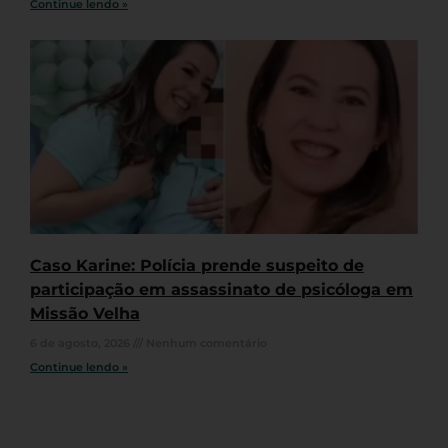
Continue lendo »
Caso Karine: Polícia prende suspeito de
participação em assassinato de psicóloga em
Missão Velha
6 de agosto, 2026
Nenhum comentário
Continue lendo »