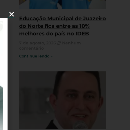
Educação Municipal de Juazeiro
do Norte fica entre as 10%
melhores do país no IDEB
7 de agosto, 2026
Nenhum
comentário
Continue lendo »