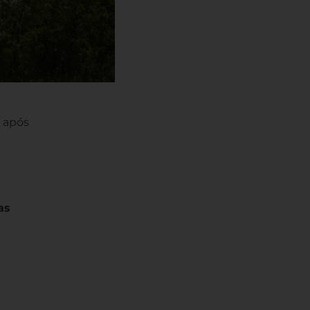
r após
as