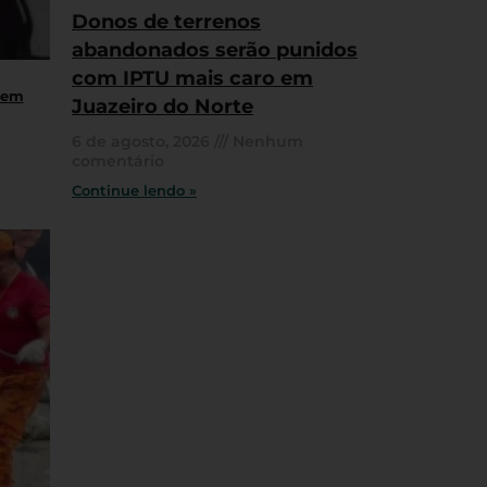
Donos de terrenos
abandonados serão punidos
com IPTU mais caro em
 em
Juazeiro do Norte
6 de agosto, 2026
Nenhum
comentário
Continue lendo »