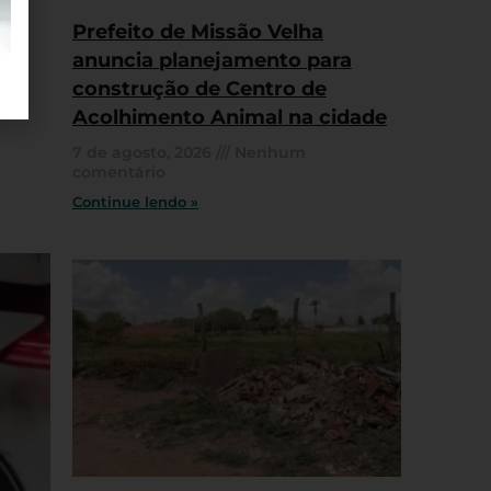
Prefeito de Missão Velha
anuncia planejamento para
construção de Centro de
Acolhimento Animal na cidade
7 de agosto, 2026
Nenhum
comentário
Continue lendo »