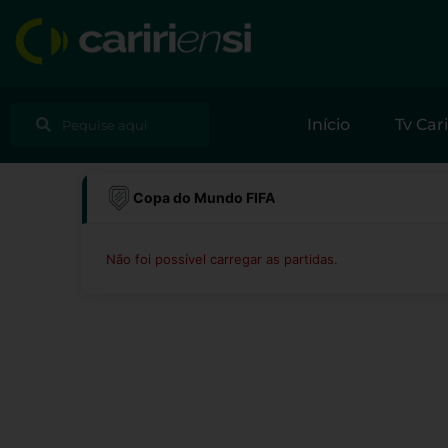
Ir
para
o
conteúdo
Pesquisar
Pesquisar
Início
Tv Cari
Copa do Mundo FIFA
Não foi possível carregar as partidas.