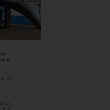
nte,
Deus
,
vocês:
firmou
e 2026.