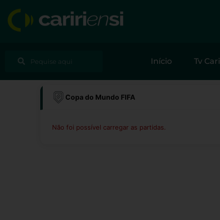
Ir
para
o
conteúdo
Pesquisar
Pesquisar
Início
Tv Cari
Copa do Mundo FIFA
Não foi possível carregar as partidas.