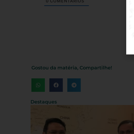
0
COMENTÁRIOS
Gostou da matéria, Compartilhe!
Destaques