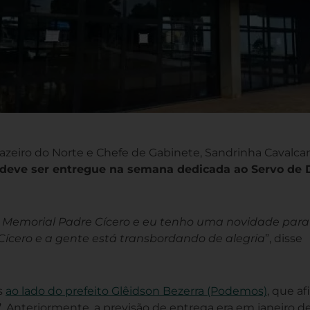
uazeiro do Norte e Chefe de Gabinete, Sandrinha Cavalca
deve ser entregue na semana dedicada ao Servo de 
emorial Padre Cícero e eu tenho uma novidade para 
ícero e a gente está transbordando de alegria
”, disse
s
ao lado do prefeito Glêidson Bezerra (Podemos)
, que a
”
. Anteriormente, a previsão de entrega era em janeiro d