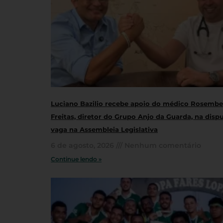
Luciano Bazilio recebe apoio do médico Rosembe
Freitas, diretor do Grupo Anjo da Guarda, na disp
vaga na Assembleia Legislativa
6 de agosto, 2026
Nenhum comentário
Continue lendo »