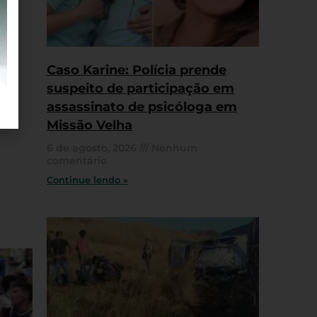
Caso Karine: Polícia prende
suspeito de participação em
assassinato de psicóloga em
Missão Velha
6 de agosto, 2026
Nenhum
comentário
Continue lendo »