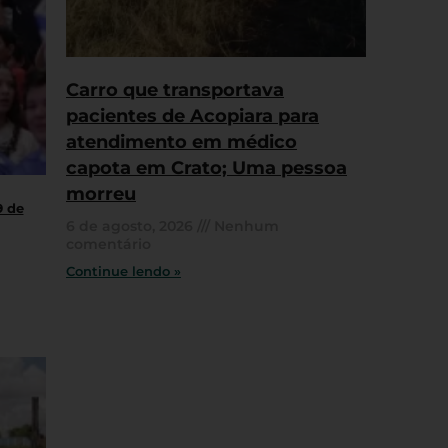
Carro que transportava
pacientes de Acopiara para
atendimento em médico
capota em Crato; Uma pessoa
morreu
9 de
6 de agosto, 2026
Nenhum
comentário
Continue lendo »