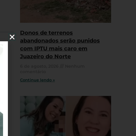
Donos de terrenos
abandonados serão punidos
com IPTU mais caro em
Juazeiro do Norte
6 de agosto, 2026
Nenhum
comentário
Continue lendo »