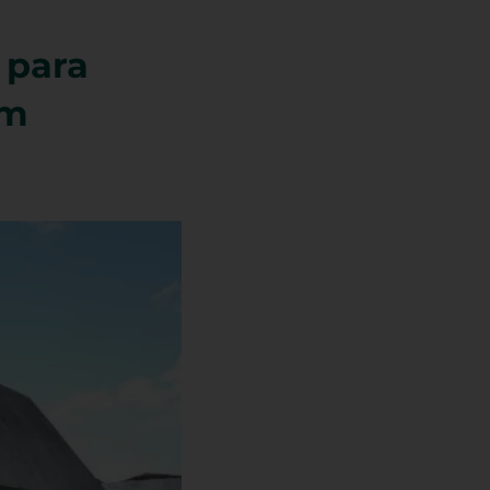
 para
em