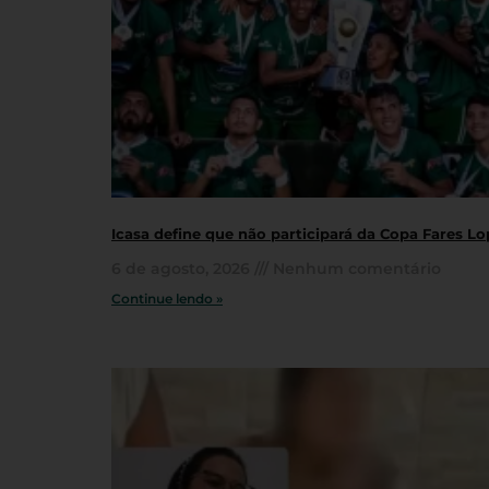
Icasa define que não participará da Copa Fares L
6 de agosto, 2026
Nenhum comentário
Continue lendo »