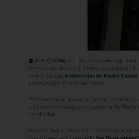
20/02/2026
Por:
Renato Mendes
13:44
Nesta sexta-feira (20), a Primeira-Dama de J
anunciou que
o
Memorial do Padre Cícero
entre os dias 20 e 24 de março.
“
Estamos aqui acompanhando as obras do M
a obra será entregue na semana do Padre C
Sandrinha.
Pela manhã, a Primeira-Dama visitou as obra
que o prazo será cumprido
“se Deus quiser