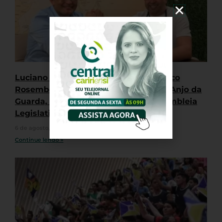
Luciano Bazilio recebe apoio do médico
Rosemberg Freitas, diretor do Grupo Anjo da
Guarda, na disputa por vaga na Assembleia
Legislativa
6 de agosto, 2026
Nenhum comentário
Continue lendo »