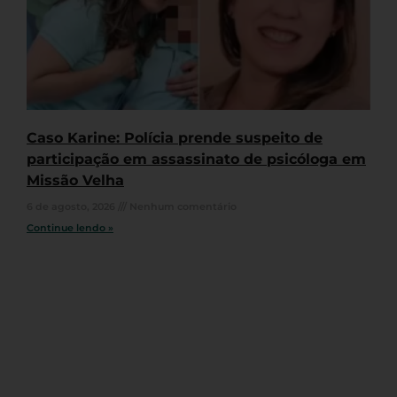
Caso Karine: Polícia prende suspeito de
participação em assassinato de psicóloga em
Missão Velha
6 de agosto, 2026
Nenhum comentário
Continue lendo »