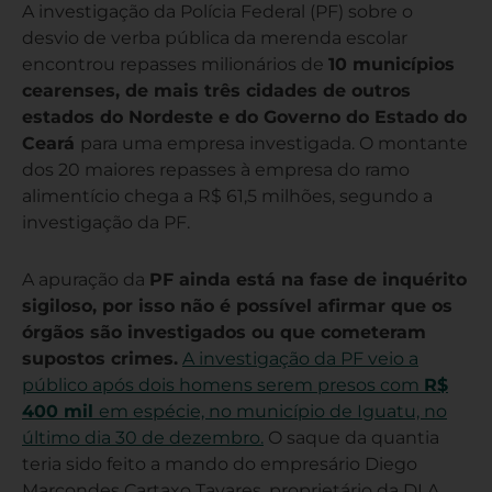
A investigação da Polícia Federal (PF) sobre o
desvio de verba pública da merenda escolar
encontrou repasses milionários de
10 municípios
cearenses, de mais três cidades de outros
estados do Nordeste e do Governo do Estado do
Ceará
para uma empresa investigada. O montante
dos 20 maiores repasses à empresa do ramo
alimentício chega a R$ 61,5 milhões, segundo a
investigação da PF.
A apuração da
PF ainda está na fase de inquérito
sigiloso, por isso não é possível afirmar que os
órgãos são investigados ou que cometeram
supostos crimes.
A investigação da PF veio a
público após dois homens serem presos com
R$
400 mil
em espécie, no município de Iguatu, no
último dia 30 de dezembro.
O saque da quantia
teria sido feito a mando do empresário Diego
Marcondes Cartaxo Tavares, proprietário da DLA