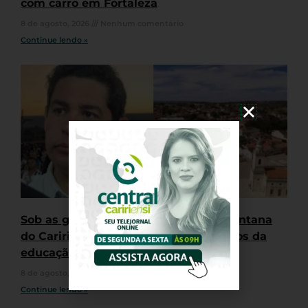
com carro em Fortaleza
8 de agosto, 2026
Nenhum comentário
Continue lendo »
Sob as gestões de Samuel Werton, Santana
do Cariri fica entre os piores resultados da
educação básica do Ceará
8 de agosto, 2026
Nenhum comentário
Continue lendo »