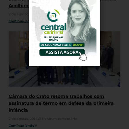
Acolhimento Animal na cidade
7 de agosto, 2026
Nenhum comentário
Continue lendo »
Câmara do Crato retoma trabalhos com
assinatura de termo em defesa da primeira
infância
7 de agosto, 2026
Nenhum comentário
Continue lendo »