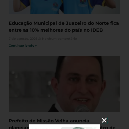
Educação Municipal de Juazeiro do Norte fica
entre as 10% melhores do país no IDEB
7 de agosto, 2026
Nenhum comentário
Continue lendo »
Prefeito de Missão Velha anuncia
planejamento para construção de Centro de