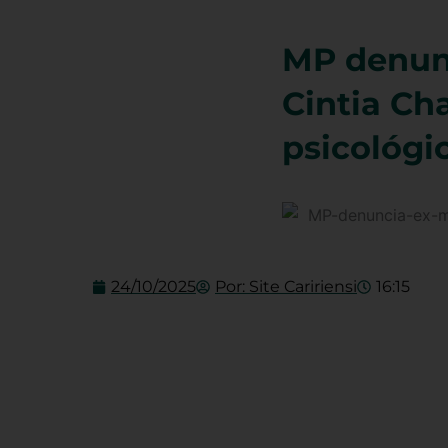
MP denunc
Cintia Ch
psicológi
24/10/2025
Por:
Site Caririensi
16:15