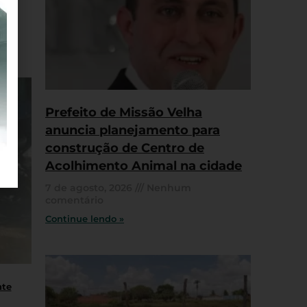
Prefeito de Missão Velha
anuncia planejamento para
construção de Centro de
Acolhimento Animal na cidade
7 de agosto, 2026
Nenhum
comentário
Continue lendo »
nte