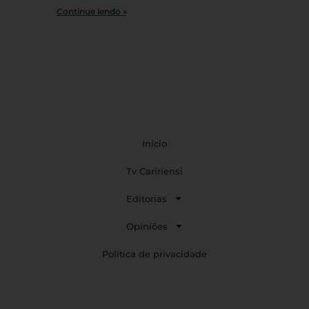
Continue lendo »
Início
Tv Caririensi
Editorias
Opiniões
Política de privacidade