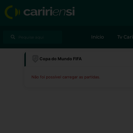
Ir
para
o
conteúdo
Pesquisar
Pesquisar
Início
Tv Cari
Copa do Mundo FIFA
Não foi possível carregar as partidas.