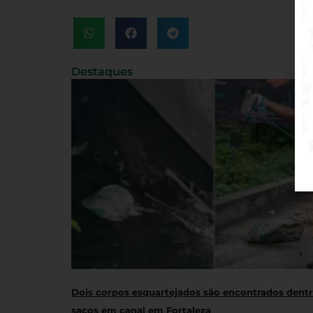
Destaques
Dois corpos esquartejados são encontrados dent
sacos em canal em Fortaleza