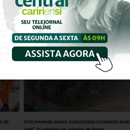
ro de
GCM apreende quatro motocicletas irregulares dura
“rolê” de veículos em Juazeiro do Norte