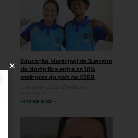
Educação Municipal de Juazeiro
do Norte fica entre as 10%
melhores do país no IDEB
7 de agosto, 2026
Nenhum
comentário
Continue lendo »