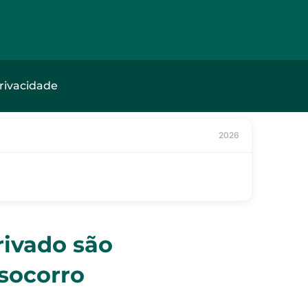
privacidade
2026
rivado são
socorro