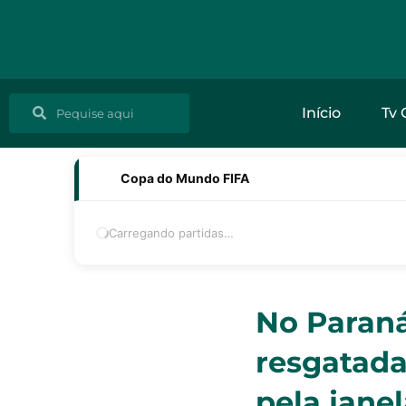
Ir
para
o
conteúdo
Pesquisar
Pesquisar
Início
Tv 
Copa do Mundo FIFA
Carregando partidas…
No Paraná
resgatada
pela jane