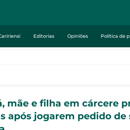
Caririensi
Editorias
Opiniões
Política de 
, mãe e filha em cárcere p
s após jogarem pedido de 
la