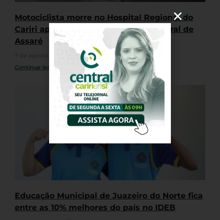
Motociclista morre no Hospital Regional do
Cariri após bater em muro na zona rural de
Assaré
7 de agosto, 2026
Nenhum comentário
Continue lendo »
Educação Municipal de Juazeiro do Norte fica
entre as 10% melhores do país no IDEB