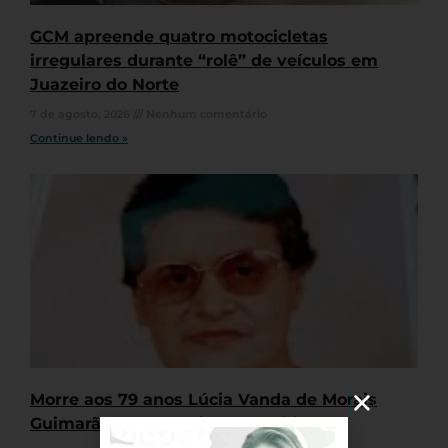
GCM apreende quatro motocicletas
irregulares durante “rolê” de veículos em
Juazeiro do Norte
7 de agosto, 2026
Nenhum comentário
Continue lendo »
Morre aos 79 anos Lúcia Vanda de Morais
Guimarães, ex-prefeita de Caririaçu