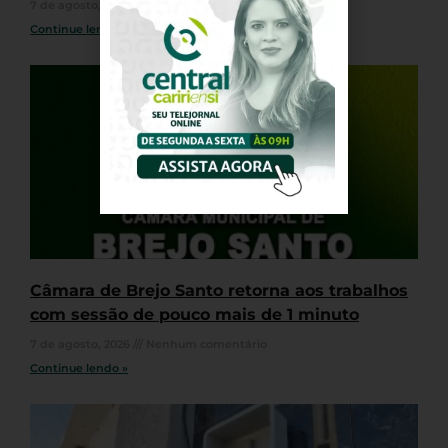
7 de agosto, 2026
Nenhum comentário
Continue lendo »
Câmara de Brejo Santo retorna aos trabalhos
com sessão de pouco mais de 1 minuto
7 de agosto, 2026
Nenhum comentário
Continue lendo »