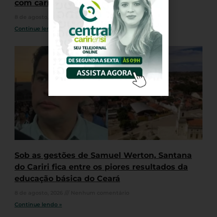
com carro em Fortaleza
8 de agosto, 2026
Nenhum comentário
Continue lendo »
Sob as gestões de Samuel Werton, Santana
do Cariri fica entre os piores resultados da
educação básica do Ceará
8 de agosto, 2026
Nenhum comentário
Continue lendo »