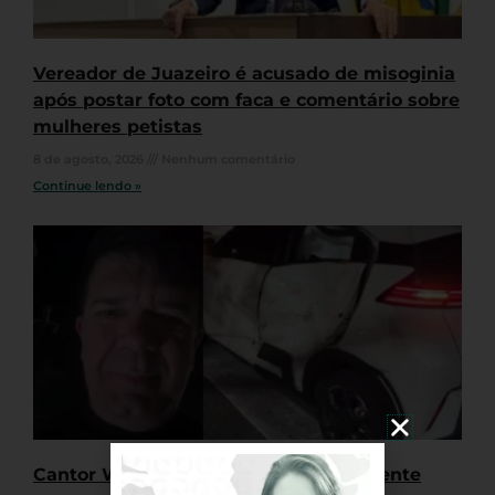
Vereador de Juazeiro é acusado de misoginia
após postar foto com faca e comentário sobre
mulheres petistas
8 de agosto, 2026
Nenhum comentário
Continue lendo »
Cantor Waldonys se envolve em acidente