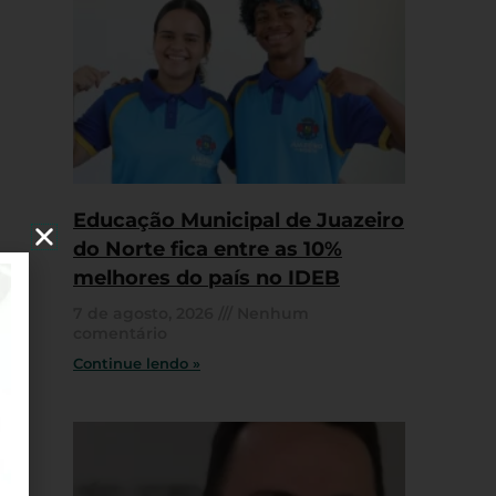
Educação Municipal de Juazeiro
do Norte fica entre as 10%
melhores do país no IDEB
7 de agosto, 2026
Nenhum
comentário
Continue lendo »