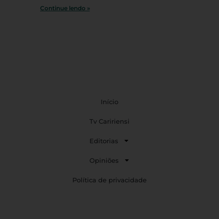
Continue lendo »
Início
Tv Caririensi
Editorias
Opiniões
Política de privacidade