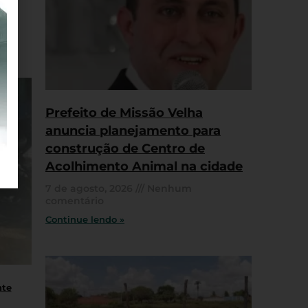
Prefeito de Missão Velha
anuncia planejamento para
construção de Centro de
Acolhimento Animal na cidade
7 de agosto, 2026
Nenhum
comentário
Continue lendo »
nte