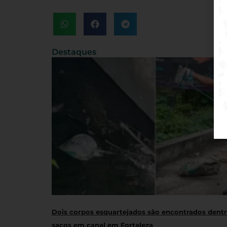
Destaques
Dois corpos esquartejados são encontrados dent
sacos em canal em Fortaleza