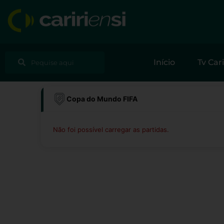
Ir
para
o
conteúdo
Pesquisar
Pesquisar
Início
Tv Cari
Copa do Mundo FIFA
Não foi possível carregar as partidas.