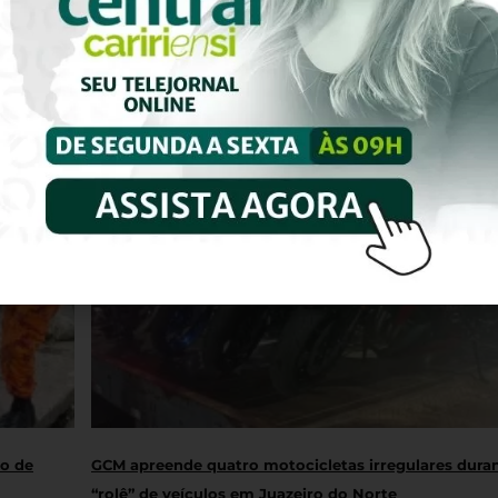
ro de
GCM apreende quatro motocicletas irregulares dura
“rolê” de veículos em Juazeiro do Norte