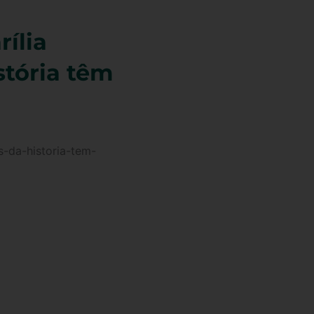
rília
stória têm