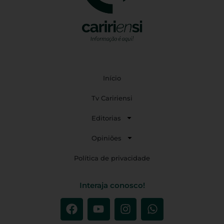
Início
Tv Caririensi
Editorias
Opiniões
Política de privacidade
Interaja conosco!
F
Y
I
W
a
o
n
h