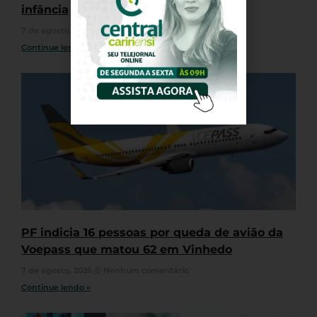
infância
7 de agosto, 2026
Nenhum comentário
Continue lendo »
PF indicia 16 pessoas por queda de avião da
Voepass que matou 62 em Vinhedo
7 de agosto, 2026
Nenhum comentário
Continue lendo »