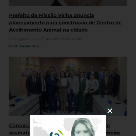
Prefeito de Missão Velha anuncia
planejamento para construção de Centro de
Acolhimento Animal na cidade
7 de agosto, 2026
Nenhum comentário
Continue lendo »
Câmara do Crato retoma trabalhos com
assinatura de termo em defesa da primeira