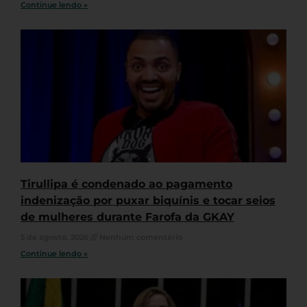
Continue lendo »
Tirullipa é condenado ao pagamento
indenização por puxar biquínis e tocar seios
de mulheres durante Farofa da GKAY
5 de agosto, 2026
Nenhum comentário
Continue lendo »