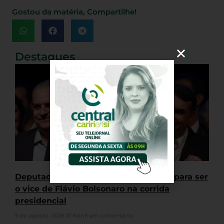
Gostou da matéria, Compartilhe!
Destaques
Deputado Alfredo Gaspar é escolhido para ser
o vice de Flávio Bolsonaro na corrida
presidencial
5 de agosto, 2026
Nenhum comentário