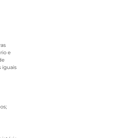
vas
rio e
de
 iguais
os;