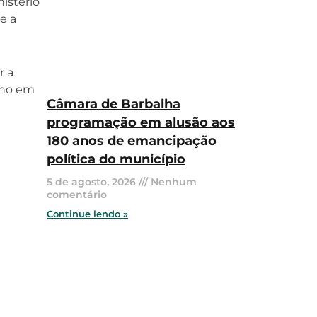
nistério
e a
r a
lho em
Câmara de Barbalha
programação em alusão aos
180 anos de emancipação
política do município
5 de agosto, 2026
Nenhum
comentário
Continue lendo »