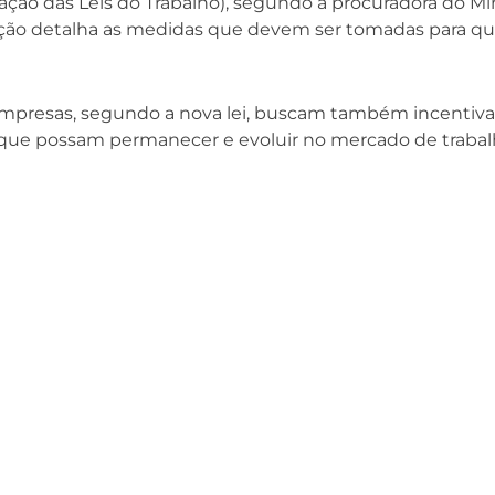
idação das Leis do Trabalho), segundo a procuradora do Mi
slação detalha as medidas que devem ser tomadas para qu
presas, segundo a nova lei, buscam também incentiva
a que possam permanecer e evoluir no mercado de traba