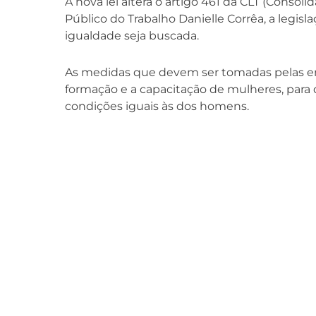
A nova lei altera o artigo 461 da CLT (Consol
Público do Trabalho Danielle Corrêa, a legi
igualdade seja buscada.
As medidas que devem ser tomadas pelas em
formação e a capacitação de mulheres, par
condições iguais às dos homens.