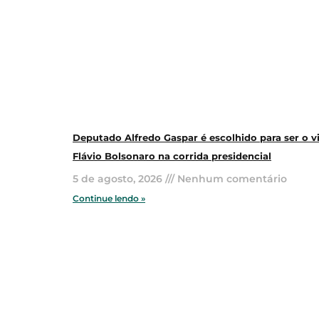
Deputado Alfredo Gaspar é escolhido para ser o v
Flávio Bolsonaro na corrida presidencial
5 de agosto, 2026
Nenhum comentário
Continue lendo »