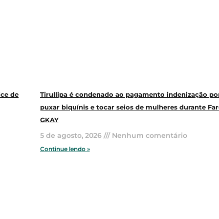
ice de
Tirullipa é condenado ao pagamento indenização po
puxar biquínis e tocar seios de mulheres durante Far
GKAY
5 de agosto, 2026
Nenhum comentário
Continue lendo »