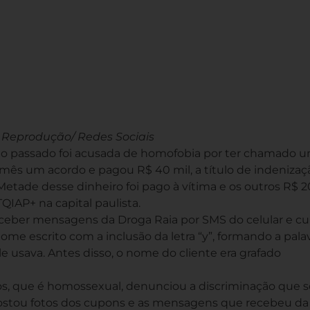
 Reprodução/ Redes Sociais
ano passado foi acusada de homofobia por ter chamado 
te mês um acordo e pagou R$ 40 mil, a título de indenizaç
 Metade desse dinheiro foi pago à vítima e os outros R$ 2
IAP+ na capital paulista.
receber mensagens da Droga Raia por SMS do celular e c
e escrito com a inclusão da letra “y”, formando a pala
e usava. Antes disso, o nome do cliente era grafado
os, que é homossexual, denunciou a discriminação que s
e postou fotos dos cupons e as mensagens que recebeu da