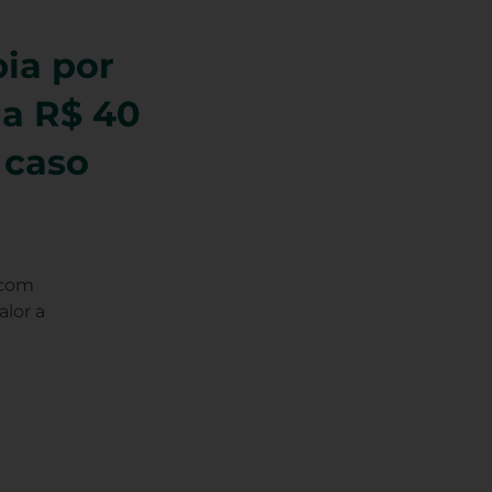
ia por
ga R$ 40
 caso
 com
alor a