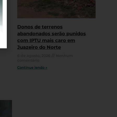
Donos de terrenos
abandonados serão punidos
com IPTU mais caro em
Juazeiro do Norte
6 de agosto, 2026
Nenhum
comentário
Continue lendo »