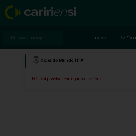
Ir
para
o
conteúdo
Pesquisar
Pesquisar
Início
Tv Cari
Copa do Mundo FIFA
Não foi possível carregar as partidas.