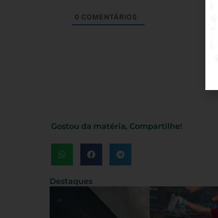
0
COMENTÁRIOS
Gostou da matéria, Compartilhe!
Destaques