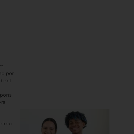
um
ão por
0 mil
upons
vra
ofreu