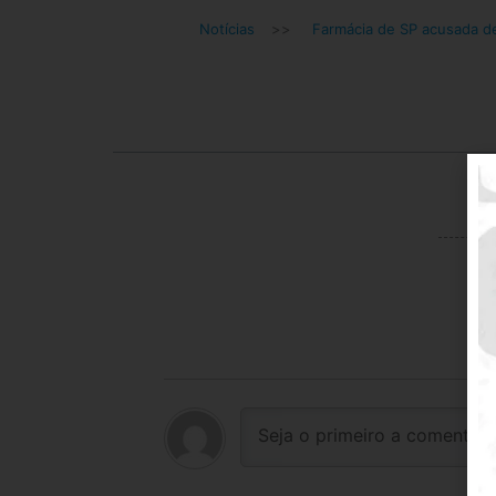
Notícias
>>
Farmácia de SP acusada d