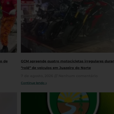
ro de
GCM apreende quatro motocicletas irregulares dura
“rolê” de veículos em Juazeiro do Norte
7 de agosto, 2026
Nenhum comentário
Continue lendo »