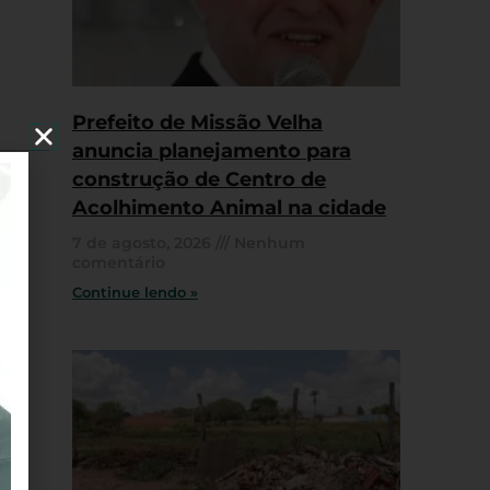
Prefeito de Missão Velha
anuncia planejamento para
construção de Centro de
Acolhimento Animal na cidade
7 de agosto, 2026
Nenhum
comentário
Continue lendo »