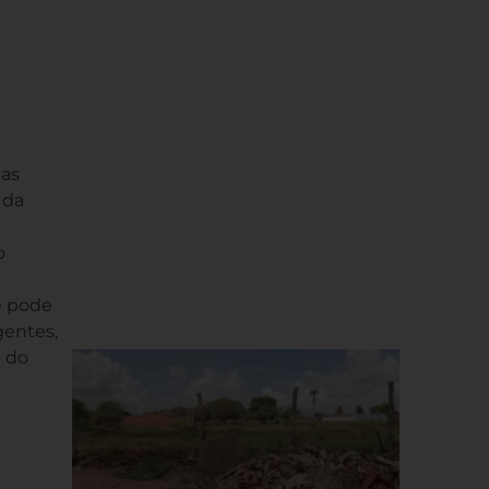
das
 da
o
e pode
gentes,
o do