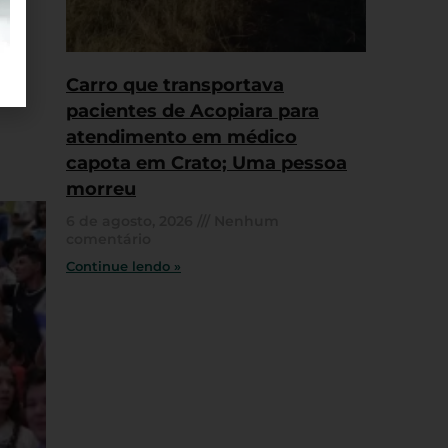
Carro que transportava
pacientes de Acopiara para
atendimento em médico
capota em Crato; Uma pessoa
morreu
6 de agosto, 2026
Nenhum
comentário
Continue lendo »