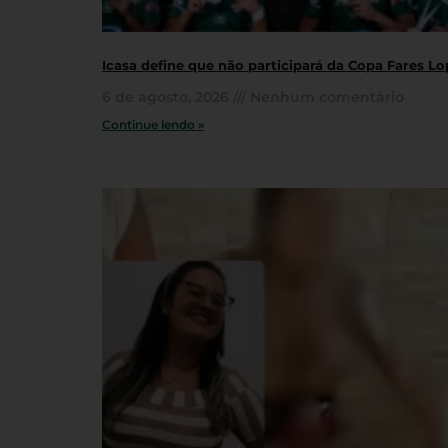
Icasa define que não participará da Copa Fares L
6 de agosto, 2026
Nenhum comentário
Continue lendo »