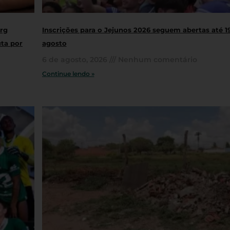
rg
Inscrições para o Jejunos 2026 seguem abertas até 1
uta por
agosto
6 de agosto, 2026
Nenhum comentário
Continue lendo »