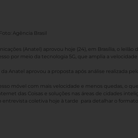
Foto: Agência Brasil
cações (Anatel) aprovou hoje (24), em Brasília, o leilão 
cesso por meio da tecnologia 5G, que amplia a velocidade
o da Anatel aprovou a proposta após análise realizada pel
cesso móvel com mais velocidade e menos quedas, o qu
nternet das Coisas e soluções nas áreas de cidades inteli
 entrevista coletiva hoje à tarde para detalhar o format