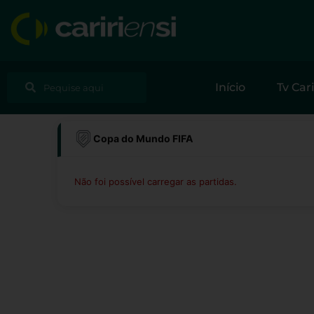
Ir
para
o
conteúdo
Pesquisar
Pesquisar
Início
Tv Cari
Copa do Mundo FIFA
Não foi possível carregar as partidas.