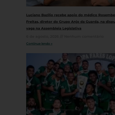
Luciano Bazilio recebe apoio do médico Rosembe
Freitas, diretor do Grupo Anjo da Guarda, na disp
vaga na Assembleia Legislativa
6 de agosto, 2026
Nenhum comentário
Continue lendo »