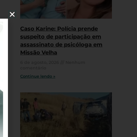
Caso Karine: Polícia prende
suspeito de participação em
assassinato de psicóloga em
Missão Velha
6 de agosto, 2026
Nenhum
comentário
Continue lendo »