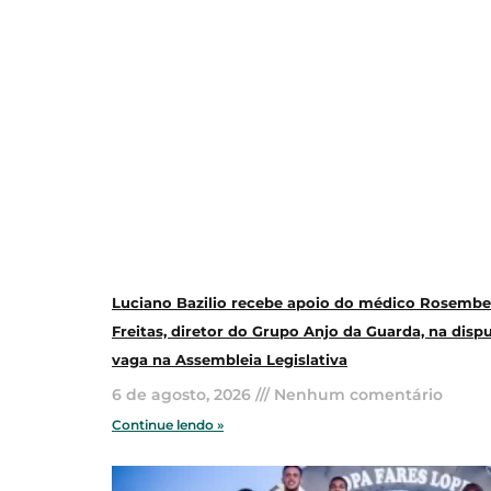
Luciano Bazilio recebe apoio do médico Rosembe
Freitas, diretor do Grupo Anjo da Guarda, na disp
vaga na Assembleia Legislativa
6 de agosto, 2026
Nenhum comentário
Continue lendo »