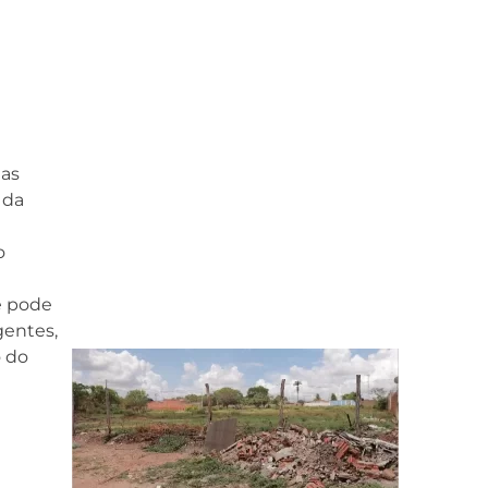
das
 da
o
e pode
gentes,
o do