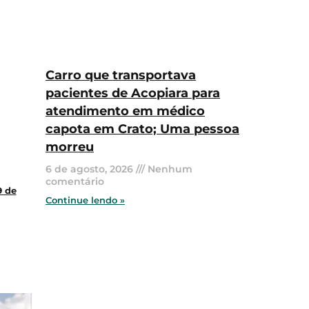
Carro que transportava
pacientes de Acopiara para
atendimento em médico
capota em Crato; Uma pessoa
morreu
6 de agosto, 2026
Nenhum
comentário
9 de
Continue lendo »