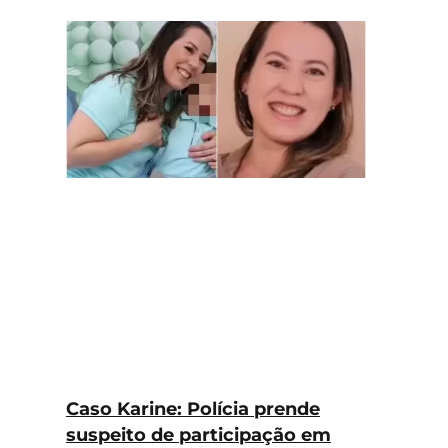
Caso Karine: Polícia prende
suspeito de participação em