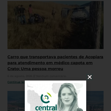
Carro que transportava pacientes de Acopiara
para atendimento em médico capota em
Crato; Uma pessoa morreu
6 de agosto, 2026
Nenhum comentário
Continue lendo »