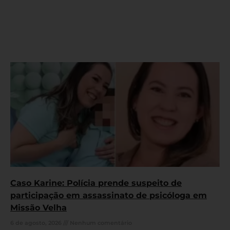
Caso Karine: Polícia prende suspeito de
participação em assassinato de psicóloga em
Missão Velha
6 de agosto, 2026
Nenhum comentário