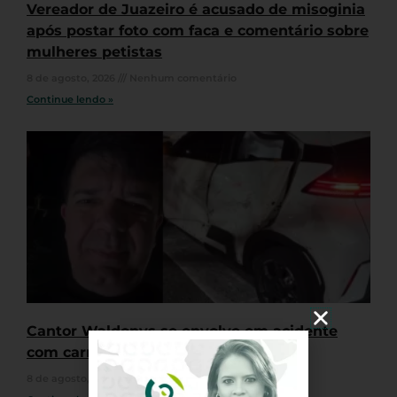
Vereador de Juazeiro é acusado de misoginia
após postar foto com faca e comentário sobre
mulheres petistas
8 de agosto, 2026
Nenhum comentário
Continue lendo »
Cantor Waldonys se envolve em acidente
com carro em Fortaleza
8 de agosto, 2026
Nenhum comentário