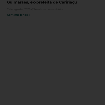
Guimarães, ex-prefeita de Caririaçu
7 de agosto, 2026
Nenhum comentário
Continue lendo »