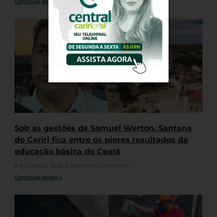
Continue lendo »
Sob as gestões de Samuel Werton, Santana
do Cariri fica entre os piores resultados da
educação básica do Ceará
8 de agosto, 2026
Nenhum comentário
Continue lendo »