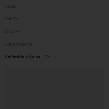
Globo
SporTv
Cazé Tv
Sbt e N sports
Colômbia x Suíça
– 17h