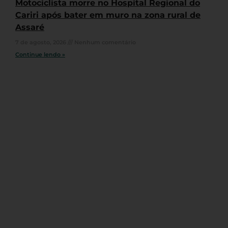
Motociclista morre no Hospital Regional do
Cariri após bater em muro na zona rural de
Assaré
7 de agosto, 2026
Nenhum comentário
Continue lendo »