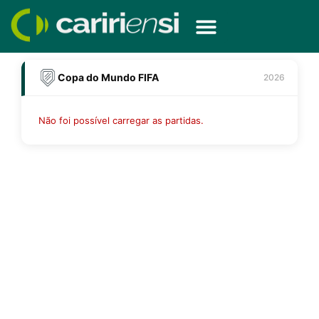
Ir
para
o
Tv Caririensi
Política de privacidade
conteúdo
Copa do Mundo FIFA
2026
Não foi possível carregar as partidas.