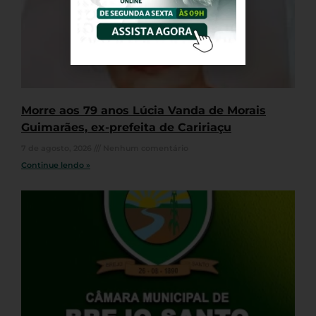
Morre aos 79 anos Lúcia Vanda de Morais
Guimarães, ex-prefeita de Caririaçu
7 de agosto, 2026
Nenhum comentário
Continue lendo »