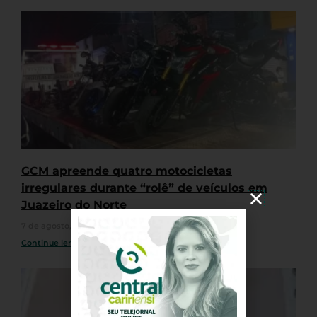
GCM apreende quatro motocicletas
irregulares durante “rolê” de veículos em
Juazeiro do Norte
7 de agosto, 2026
Nenhum comentário
Continue lendo »