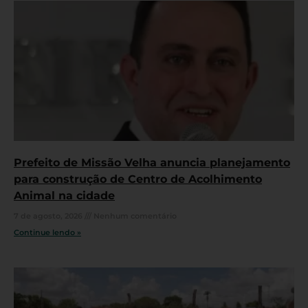
Prefeito de Missão Velha anuncia planejamento
para construção de Centro de Acolhimento
Animal na cidade
7 de agosto, 2026
Nenhum comentário
Continue lendo »