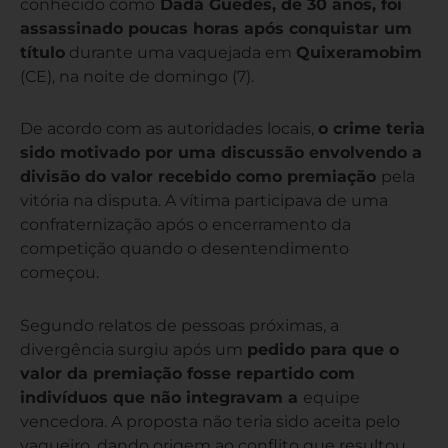
conhecido como
Dadá Guedes, de 30 anos, foi
assassinado poucas horas após conquistar um
título
durante uma vaquejada em
Quixeramobim
(CE), na noite de domingo (7).
De acordo com as autoridades locais,
o crime teria
sido motivado por uma discussão envolvendo a
divisão do valor recebido como premiação
pela
vitória na disputa. A vítima participava de uma
confraternização após o encerramento da
competição quando o desentendimento
começou.
Segundo relatos de pessoas próximas, a
divergência surgiu após um
pedido para que o
valor da premiação fosse repartido com
indivíduos que não integravam a
equipe
vencedora. A proposta não teria sido aceita pelo
vaqueiro, dando origem ao conflito que resultou