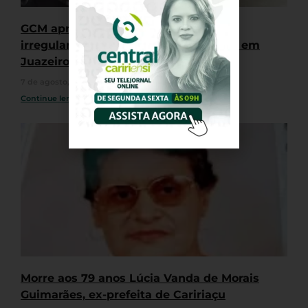
GCM apreende quatro motocicletas
irregulares durante “rolê” de veículos em
Juazeiro do Norte
7 de agosto, 2026
Nenhum comentário
Continue lendo »
Morre aos 79 anos Lúcia Vanda de Morais
Guimarães, ex-prefeita de Caririaçu