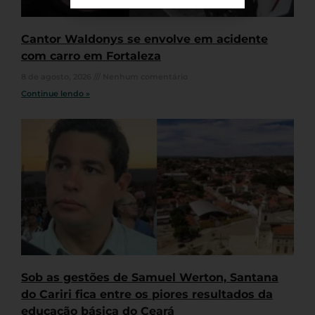
Cantor Waldonys se envolve em acidente
com carro em Fortaleza
8 de agosto, 2026
Nenhum comentário
Continue lendo »
Sob as gestões de Samuel Werton, Santana
do Cariri fica entre os piores resultados da
educação básica do Ceará