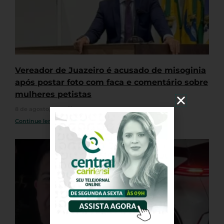
Vereador de Juazeiro é acusado de misoginia
após postar foto com faca e comentário sobre
mulheres petistas
8 de agosto, 2026
Nenhum comentário
Continue lendo »