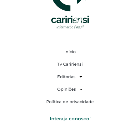
Início
Tv Caririensi
Editorias
Opiniões
Política de privacidade
Interaja conosco!
F
Y
I
W
a
o
n
h