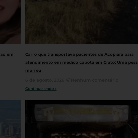
ação em
Carro que transportava pacientes de Acopiara para
atendimento em médico capota em Crato; Uma pess
morreu
6 de agosto, 2026
Nenhum comentário
Continue lendo »