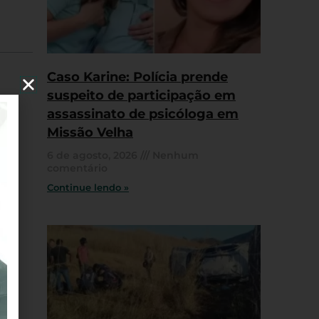
Caso Karine: Polícia prende
suspeito de participação em
assassinato de psicóloga em
Missão Velha
6 de agosto, 2026
Nenhum
comentário
Continue lendo »