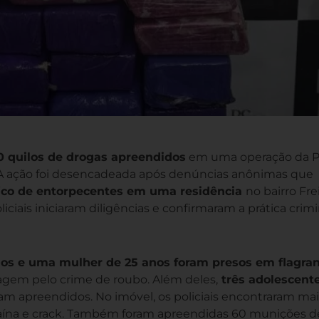
0 quilos de drogas apreendidos
em uma operação da Po
9). A ação foi desencadeada após denúncias anônimas que
fico de entorpecentes em uma residência
no bairro Fre
iciais iniciaram diligências e confirmaram a prática crim
s e uma mulher de 25 anos foram presos em flagra
agem pelo crime de roubo. Além deles,
três adolescente
 apreendidos. No imóvel, os policiais encontraram mai
ína e crack. Também foram apreendidas 60 munições d