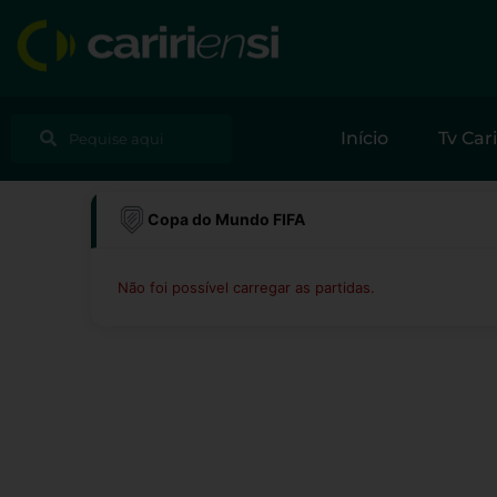
Ir
para
o
conteúdo
Pesquisar
Pesquisar
Início
Tv Cari
Copa do Mundo FIFA
Não foi possível carregar as partidas.