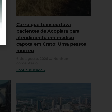
Carro que transportava
pacientes de Acopiara para
atendimento em médico
capota em Crato; Uma pessoa
morreu
6 de agosto, 2026
Nenhum
comentário
Continue lendo »