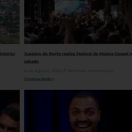
interior
Juazeiro do Norte realiza Festival de Música Gospel 
sábado
6 de agosto, 2026
Nenhum comentário
Continue lendo »