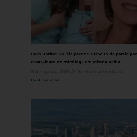
Caso Karine: Polícia prende suspeito de particip
assassinato de psicóloga em Missão Velha
6 de agosto, 2026
Nenhum comentário
Continue lendo »