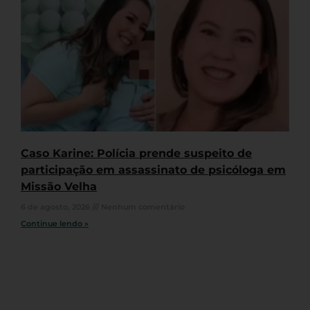
Caso Karine: Polícia prende suspeito de
participação em assassinato de psicóloga em
Missão Velha
6 de agosto, 2026
Nenhum comentário
Continue lendo »