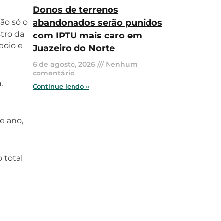
Donos de terrenos
ão só o
abandonados serão punidos
stro da
com IPTU mais caro em
poio e
Juazeiro do Norte
6 de agosto, 2026
Nenhum
comentário
,
Continue lendo »
e ano,
 total