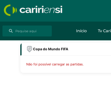
Ir
para
o
conteúdo
Pesquisar
Pesquisar
Início
Tv Cari
Copa do Mundo FIFA
Não foi possível carregar as partidas.