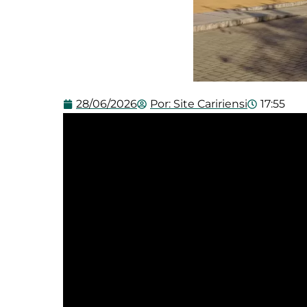
28/06/2026
Por:
Site Caririensi
17:55