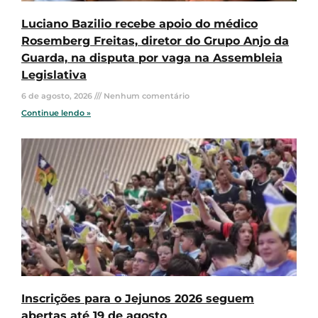
Luciano Bazilio recebe apoio do médico
Rosemberg Freitas, diretor do Grupo Anjo da
Guarda, na disputa por vaga na Assembleia
Legislativa
6 de agosto, 2026
Nenhum comentário
Continue lendo »
Inscrições para o Jejunos 2026 seguem
abertas até 19 de agosto