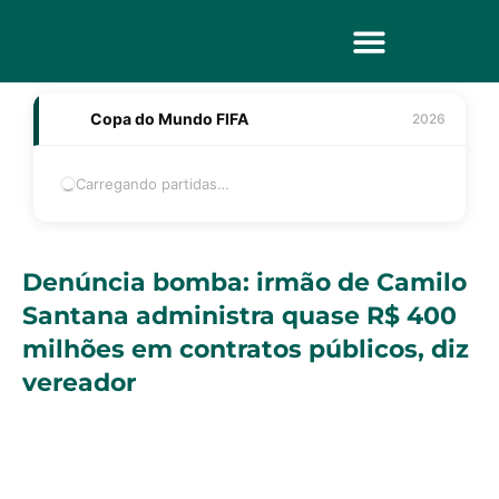
Ir
para
o
Tv Caririensi
Política de privacidade
conteúdo
Copa do Mundo FIFA
2026
Carregando partidas…
Denúncia bomba: irmão de Camilo
Santana administra quase R$ 400
milhões em contratos públicos, diz
vereador