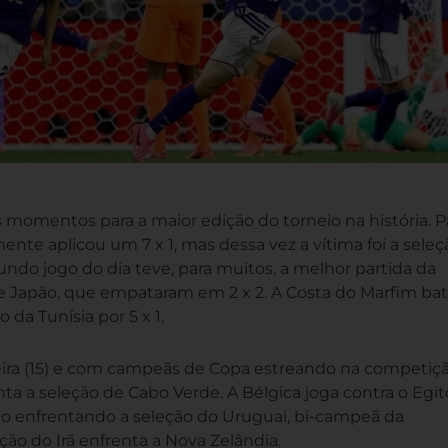
momentos para a maior edição do torneio na história. P
nte aplicou um 7 x 1, mas dessa vez a vítima foi a seleç
ndo jogo do dia teve, para muitos, a melhor partida da
 Japão, que empataram em 2 x 2. A Costa do Marfim ba
 da Tunísia por 5 x 1.
ira (15) e com campeãs de Copa estreando na competiçã
a a seleção de Cabo Verde. A Bélgica joga contra o Egit
ção enfrentando a seleção do Uruguai, bi-campeã da
ção do Irã enfrenta a Nova Zelândia.