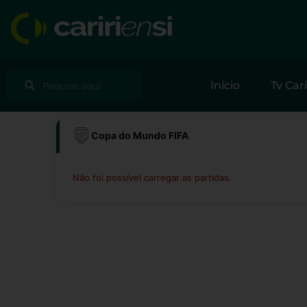
Ir
para
o
conteúdo
Pesquisar
Pesquisar
Início
Tv Cari
Copa do Mundo FIFA
Não foi possível carregar as partidas.