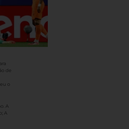
ara
ão de
teu o
o. A
o; A