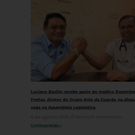
Luciano Bazilio recebe apoio do médico Rosembe
Freitas, diretor do Grupo Anjo da Guarda, na disp
vaga na Assembleia Legislativa
6 de agosto, 2026
Nenhum comentário
Continue lendo »