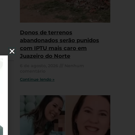
Donos de terrenos
abandonados serão punidos
com IPTU mais caro em
Juazeiro do Norte
6 de agosto, 2026
Nenhum
comentário
Continue lendo »