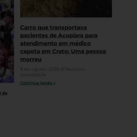
Carro que transportava
pacientes de Acopiara para
atendimento em médico
capota em Crato; Uma pessoa
morreu
6 de agosto, 2026
Nenhum
comentário
Continue lendo »
9 de