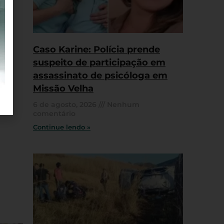
Caso Karine: Polícia prende
suspeito de participação em
assassinato de psicóloga em
Missão Velha
6 de agosto, 2026
Nenhum
comentário
Continue lendo »