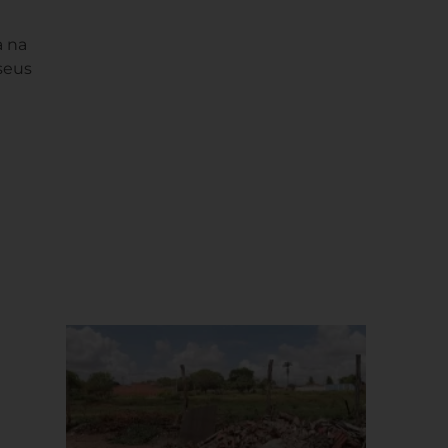
a na
seus