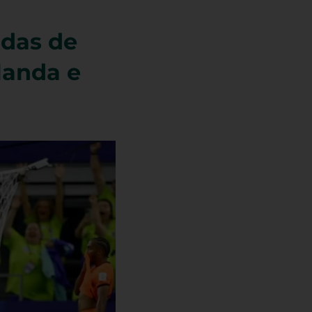
das de
landa e