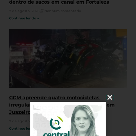
dentro de sacos em canal em Fortaleza
7 de agosto, 2026
Nenhum comentário
Continue lendo »
GCM apreende quatro motocicletas
irregulares durante “rolê” de veículos em
Juazeiro do Norte
7 de agosto, 2026
Nenhum comentário
Continue lendo »