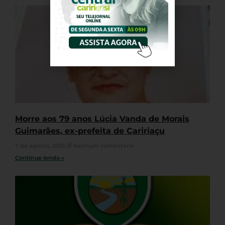
Morre aos 79 anos Lúcia Vanda de Morais
Guimarães, ex-prefeita de Caririaçu
7 de agosto, 2026
Nenhum comentário
Continue lendo »