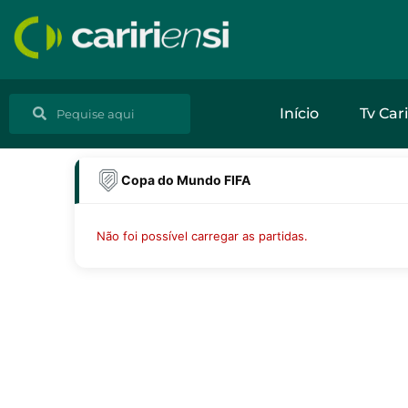
Ir
para
o
conteúdo
Pesquisar
Pesquisar
Início
Tv Cari
Copa do Mundo FIFA
Não foi possível carregar as partidas.