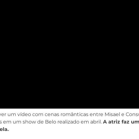
 ver um vídeo com cenas românticas entre Misael e Cons
as em um show de Belo realizado em abril.
A atriz faz u
ela.