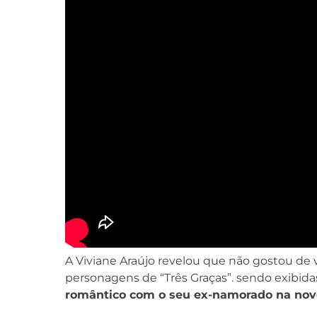
A Viviane Araújo revelou que não gostou de
personagens de “Três Graças”. sendo exibid
romântico com o seu ex-namorado na nov