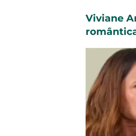
Viviane A
romântica