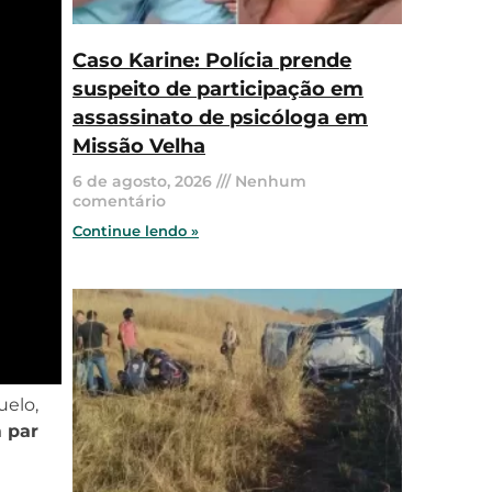
Caso Karine: Polícia prende
suspeito de participação em
assassinato de psicóloga em
Missão Velha
6 de agosto, 2026
Nenhum
comentário
Continue lendo »
uelo,
m par