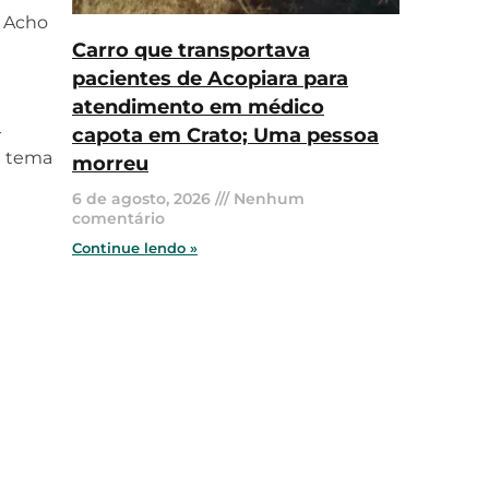
. Acho
Carro que transportava
pacientes de Acopiara para
atendimento em médico
-
capota em Crato; Uma pessoa
e tema
morreu
6 de agosto, 2026
Nenhum
comentário
Continue lendo »