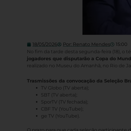
18/05/2026
Por:
Renato Mendes
15:00
No fim da tarde desta segunda-feira (18), o té
jogadores que disputarão a Copa do Mund
realizado no Museu do Amanhã, no Rio de Jane
Trasmissões da convocação da Seleção Bras
TV Globo (TV aberta);
SBT (TV aberta);
SporTV (TV fechada);
CBF TV (YouTube);
ge TV (YouTube).
O prazo para que cada seleção participante