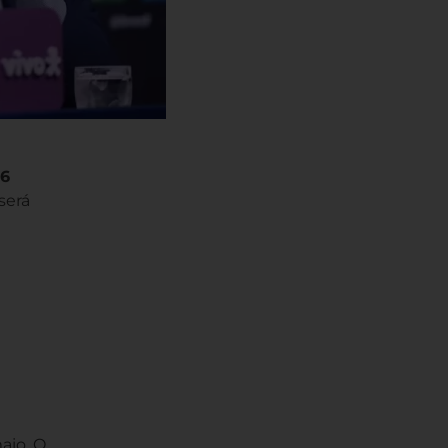
26
será
aio. O