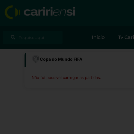
Ir
para
o
conteúdo
Pesquisar
Pesquisar
Início
Tv Cari
Copa do Mundo FIFA
Não foi possível carregar as partidas.