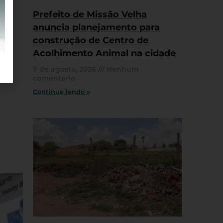
Prefeito de Missão Velha
anuncia planejamento para
construção de Centro de
Acolhimento Animal na cidade
7 de agosto, 2026
Nenhum
comentário
Continue lendo »