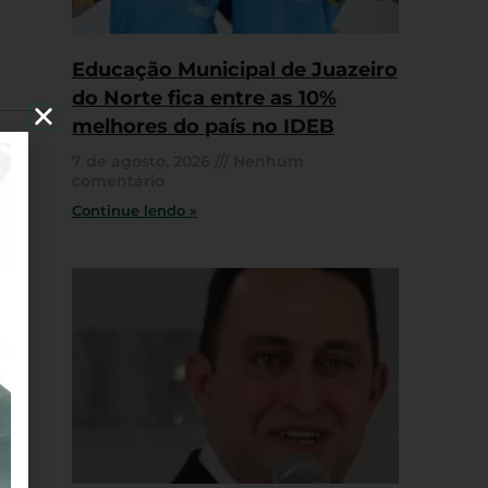
Educação Municipal de Juazeiro
do Norte fica entre as 10%
melhores do país no IDEB
7 de agosto, 2026
Nenhum
comentário
Continue lendo »