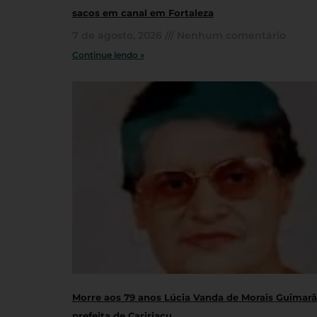
sacos em canal em Fortaleza
7 de agosto, 2026
Nenhum comentário
Continue lendo »
Morre aos 79 anos Lúcia Vanda de Morais Guimarãe
prefeita de Caririaçu