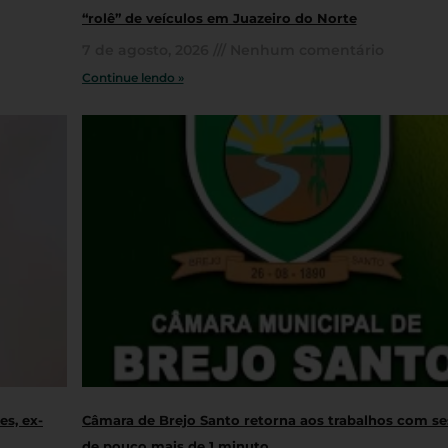
“rolê” de veículos em Juazeiro do Norte
7 de agosto, 2026
Nenhum comentário
Continue lendo »
s, ex-
Câmara de Brejo Santo retorna aos trabalhos com s
de pouco mais de 1 minuto