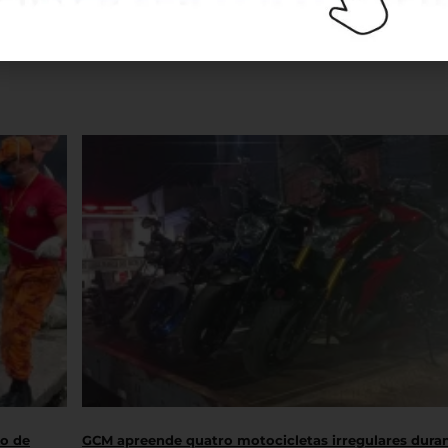
ro de
GCM apreende quatro motocicletas irregulares dura