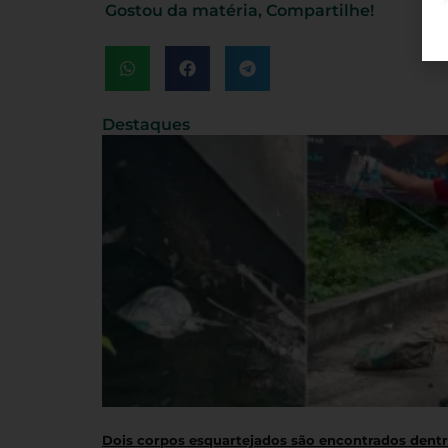
Gostou da matéria, Compartilhe!
Destaques
Dois corpos esquartejados são encontrados dent