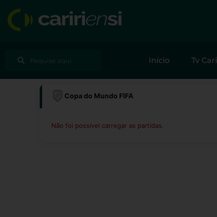
Ir
para
o
conteúdo
Pesquisar
Pesquisar
Início
Tv Cari
Copa do Mundo FIFA
Não foi possível carregar as partidas.