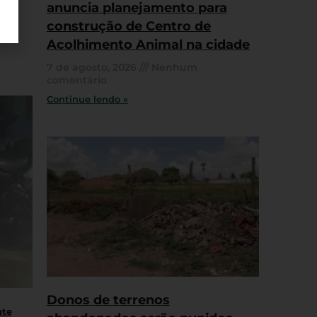
anuncia planejamento para
construção de Centro de
Acolhimento Animal na cidade
7 de agosto, 2026
Nenhum
comentário
Continue lendo »
Donos de terrenos
nte