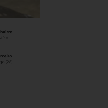
bairro
Até o
rceiro
o (26).