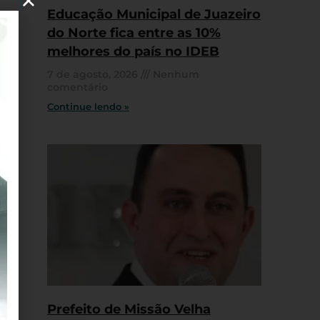
Educação Municipal de Juazeiro
do Norte fica entre as 10%
melhores do país no IDEB
7 de agosto, 2026
Nenhum
comentário
Continue lendo »
Prefeito de Missão Velha