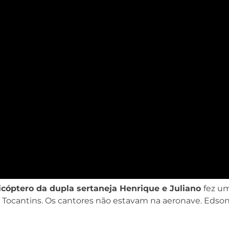
icóptero da dupla sertaneja Henrique e Juliano
fez u
Tocantins. Os cantores não estavam na aeronave. Edson