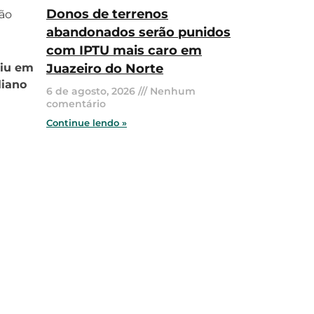
Donos de terrenos
tão
abandonados serão punidos
com IPTU mais caro em
iu em
Juazeiro do Norte
liano
6 de agosto, 2026
Nenhum
comentário
Continue lendo »