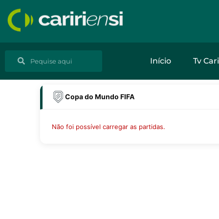
Ir
para
o
conteúdo
Pesquisar
Pesquisar
Início
Tv Cari
Copa do Mundo FIFA
Não foi possível carregar as partidas.