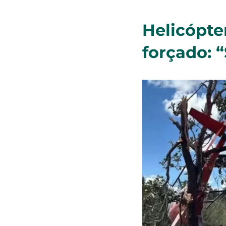
Helicópte
forçado: 