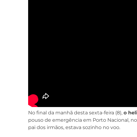
No final da manhã desta sexta-feira (8),
o hel
pouso de emergência em Porto Nacional, no 
pai dos irmãos, estava sozinho no voo.