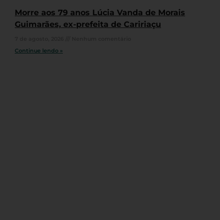
Morre aos 79 anos Lúcia Vanda de Morais
Guimarães, ex-prefeita de Caririaçu
7 de agosto, 2026
Nenhum comentário
Continue lendo »