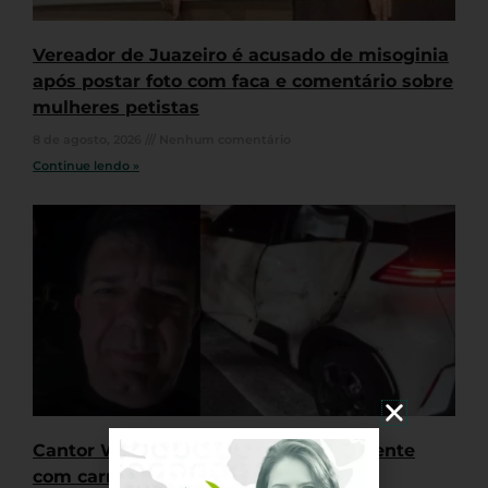
Vereador de Juazeiro é acusado de misoginia
após postar foto com faca e comentário sobre
mulheres petistas
8 de agosto, 2026
Nenhum comentário
Continue lendo »
Cantor Waldonys se envolve em acidente
com carro em Fortaleza