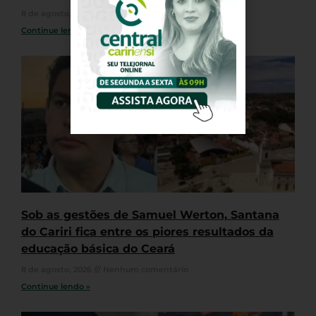
8 de agosto, 2026
Nenhum comentário
Continue lendo »
Sob as gestões de Samuel Werton, Santana
do Cariri fica entre os piores resultados da
educação básica do Ceará
8 de agosto, 2026
Nenhum comentário
Continue lendo »