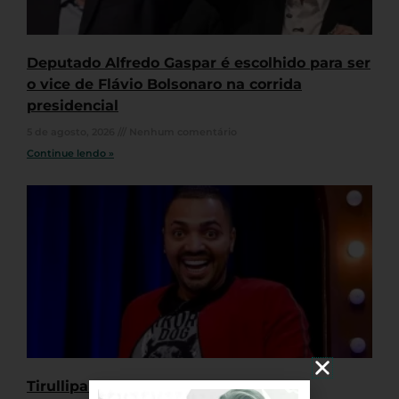
Deputado Alfredo Gaspar é escolhido para ser
o vice de Flávio Bolsonaro na corrida
presidencial
5 de agosto, 2026
Nenhum comentário
Continue lendo »
Tirullipa é condenado ao pagamento