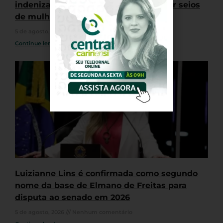
indenização por puxar biquínis e tocar seios
de mulheres durante Farofa da GKAY
5 de agosto, 2026
Nenhum comentário
Continue lendo »
Luizianne Lins é confirmada como segundo
nome da base de Elmano de Freitas para
disputa ao senado em 2026
5 de agosto, 2026
Nenhum comentário