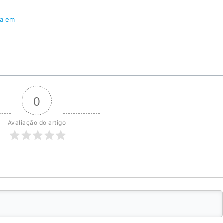
ça em
0
Avaliação do artigo