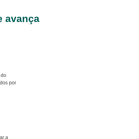
e avança
 do
ados por
ar a