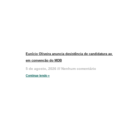
Eunício Oliveira anuncia desistência de candidatura a
em convenção do MDB
5 de agosto, 2026
Nenhum comentário
Continue lendo »