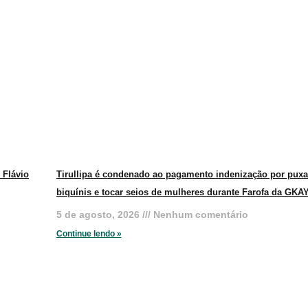
 Flávio
Tirullipa é condenado ao pagamento indenização por puxa
biquínis e tocar seios de mulheres durante Farofa da GKA
5 de agosto, 2026
Nenhum comentário
Continue lendo »