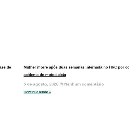
ase de
Mulher morre após duas semanas internada no HRC por co
acidente de motocicleta
5 de agosto, 2026
Nenhum comentário
Continue lendo »