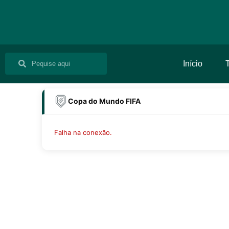
Ir
para
o
conteúdo
Pesquisar
Pesquisar
Início
Copa do Mundo FIFA
Falha na conexão.