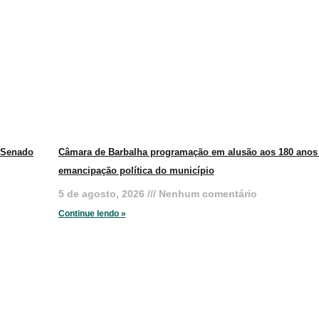
o Senado
Câmara de Barbalha programação em alusão aos 180 anos
emancipação política do município
5 de agosto, 2026
Nenhum comentário
Continue lendo »