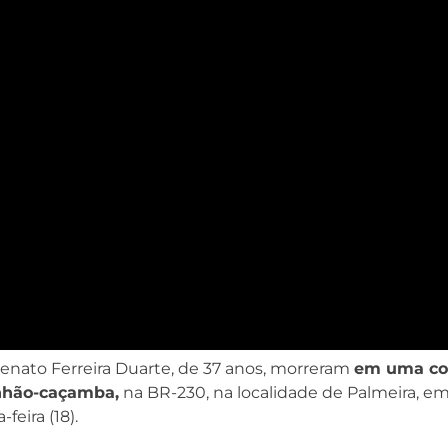
 Renato Ferreira Duarte, de 37 anos, morreram
em uma co
nhão-caçamba,
na BR-230, na localidade de Palmeira, em
feira (18).