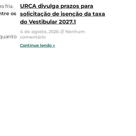
URCA divulga prazos para
 fria.
ntre os
solicitação de isenção da taxa
do Vestibular 2027.1
4 de agosto, 2026
Nenhum
nquanto
comentário
Continue lendo »