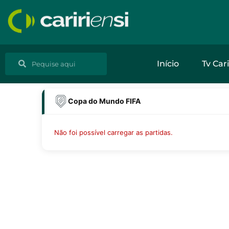
Ir
para
o
conteúdo
Pesquisar
Pesquisar
Início
Tv Cari
Copa do Mundo FIFA
Não foi possível carregar as partidas.