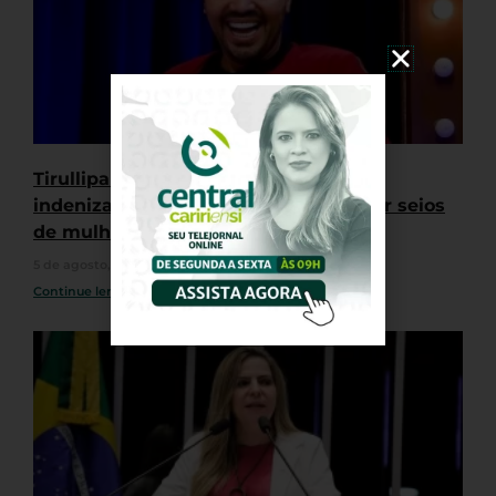
Tirullipa é condenado ao pagamento
indenização por puxar biquínis e tocar seios
de mulheres durante Farofa da GKAY
5 de agosto, 2026
Nenhum comentário
Continue lendo »