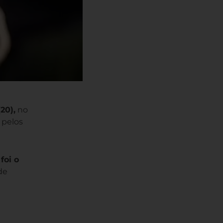
20),
no
 pelos
foi o
de