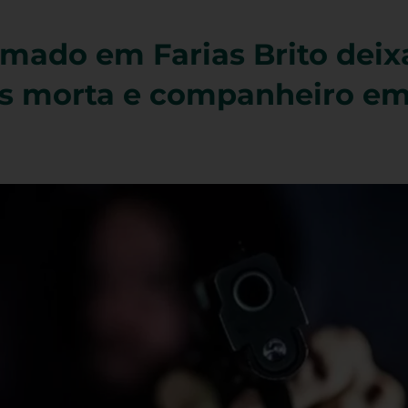
mado em Farias Brito deix
os morta e companheiro em