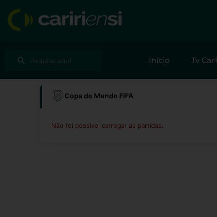
Ir
para
o
conteúdo
Pesquisar
Pesquisar
Início
Tv Cari
Copa do Mundo FIFA
Não foi possível carregar as partidas.