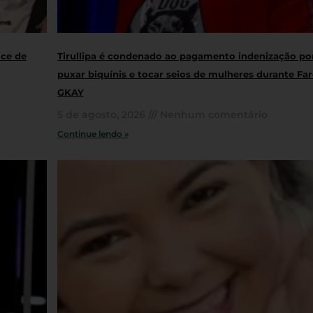
ice de
Tirullipa é condenado ao pagamento indenização po
puxar biquínis e tocar seios de mulheres durante Far
GKAY
5 de agosto, 2026
Nenhum comentário
Continue lendo »