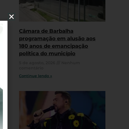
Câmara de Barbalha
programação em alusão aos
180 anos de emancipação
política do município
5 de agosto, 2026
Nenhum
comentário
Continue lendo »