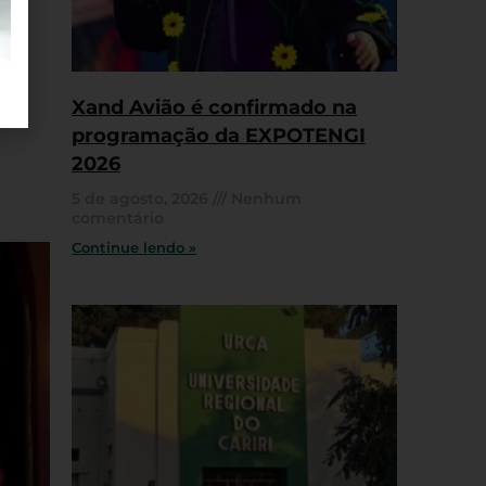
Xand Avião é confirmado na
programação da EXPOTENGI
2026
5 de agosto, 2026
Nenhum
comentário
Continue lendo »