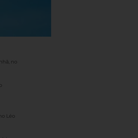
nhã, no
o
mo Léo