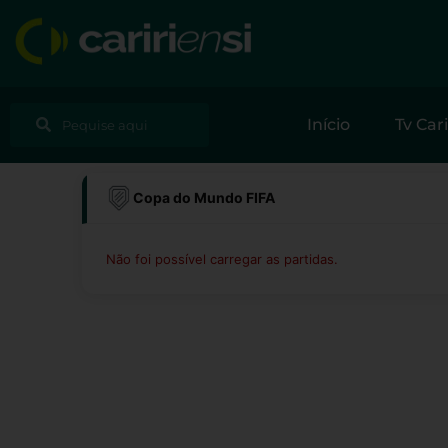
Ir
para
o
conteúdo
Pesquisar
Pesquisar
Início
Tv Cari
Copa do Mundo FIFA
Não foi possível carregar as partidas.