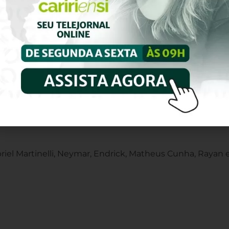
aquetá e Fabinho.
briel Martinelli, Neymar, Endrick, Matheus Cunha, Rayan e