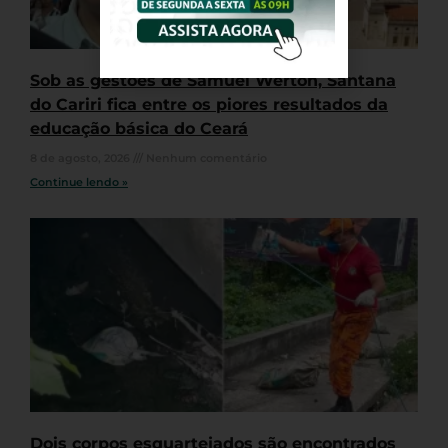
Sob as gestões de Samuel Werton, Santana
do Cariri fica entre os piores resultados da
educação básica do Ceará
8 de agosto, 2026
Nenhum comentário
Continue lendo »
Dois corpos esquartejados são encontrados