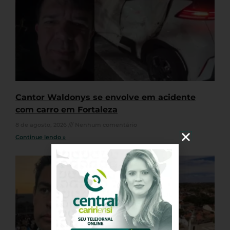
Cantor Waldonys se envolve em acidente
com carro em Fortaleza
8 de agosto, 2026
Nenhum comentário
Continue lendo »