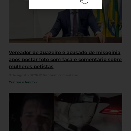
Vereador de Juazeiro é acusado de misoginia
após postar foto com faca e comentário sobre
mulheres petistas
8 de agosto, 2026
Nenhum comentário
Continue lendo »