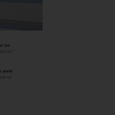
er no
blicos”
s para
erá no