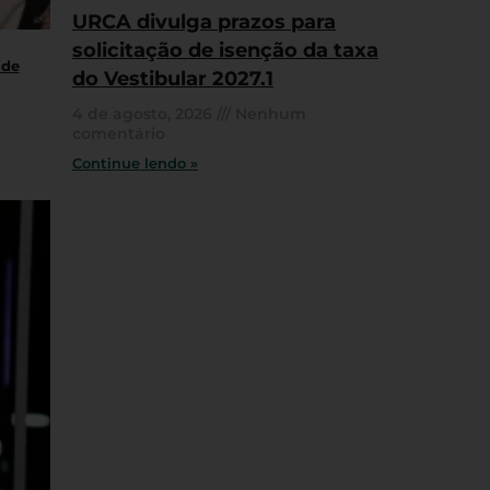
URCA divulga prazos para
solicitação de isenção da taxa
 de
do Vestibular 2027.1
4 de agosto, 2026
Nenhum
comentário
Continue lendo »