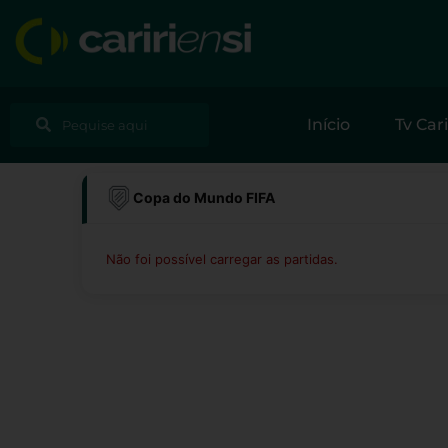
Ir
para
o
conteúdo
Pesquisar
Pesquisar
Início
Tv Cari
Copa do Mundo FIFA
Não foi possível carregar as partidas.