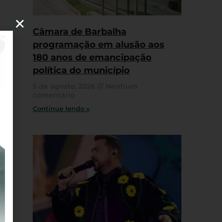
Câmara de Barbalha
programação em alusão aos
180 anos de emancipação
política do município
5 de agosto, 2026
Nenhum
comentário
Continue lendo »