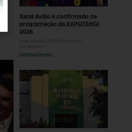
Xand Avião é confirmado na
programação da EXPOTENGI
2026
5 de agosto, 2026
Nenhum
comentário
Continue lendo »