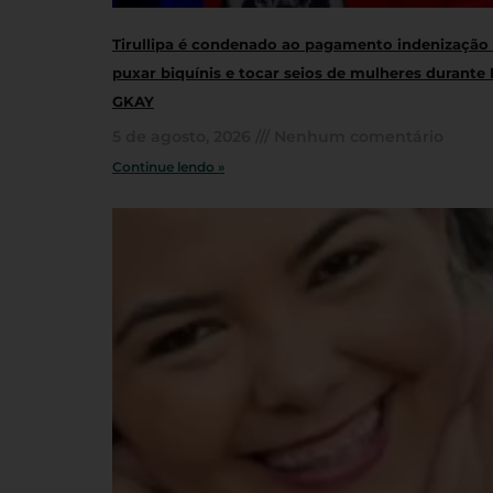
Tirullipa é condenado ao pagamento indenização
puxar biquínis e tocar seios de mulheres durante 
GKAY
5 de agosto, 2026
Nenhum comentário
Continue lendo »