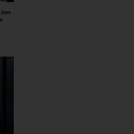
 base
26