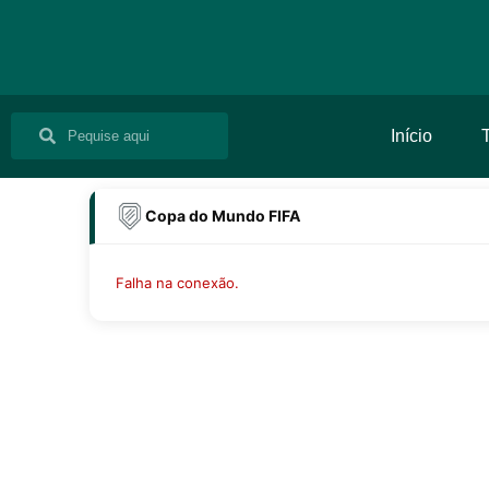
Ir
para
o
conteúdo
Pesquisar
Pesquisar
Início
Copa do Mundo FIFA
Falha na conexão.