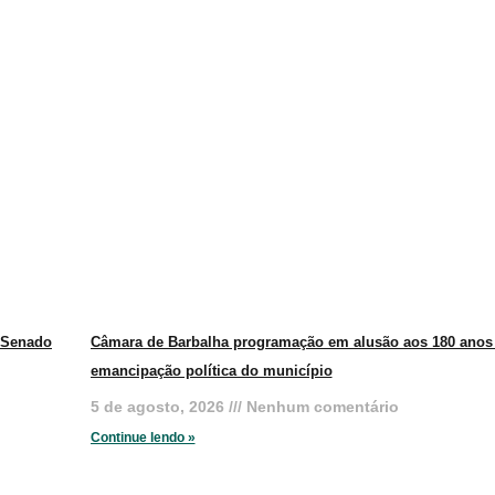
o Senado
Câmara de Barbalha programação em alusão aos 180 anos
emancipação política do município
5 de agosto, 2026
Nenhum comentário
Continue lendo »