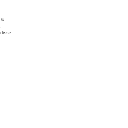
 a
1
 disse