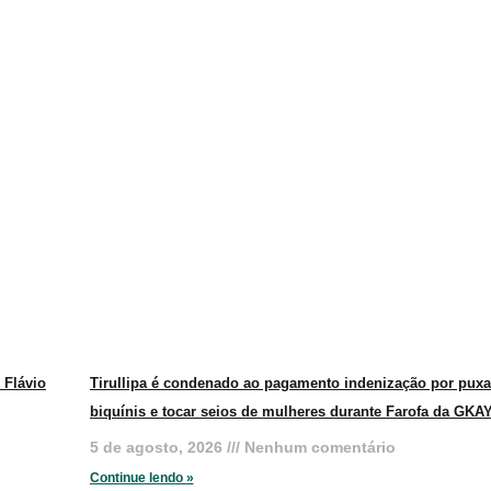
 Flávio
Tirullipa é condenado ao pagamento indenização por puxa
biquínis e tocar seios de mulheres durante Farofa da GKA
5 de agosto, 2026
Nenhum comentário
Continue lendo »