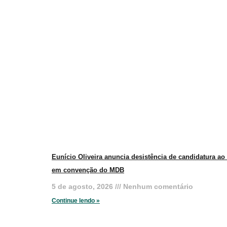
Eunício Oliveira anuncia desistência de candidatura a
em convenção do MDB
5 de agosto, 2026
Nenhum comentário
Continue lendo »