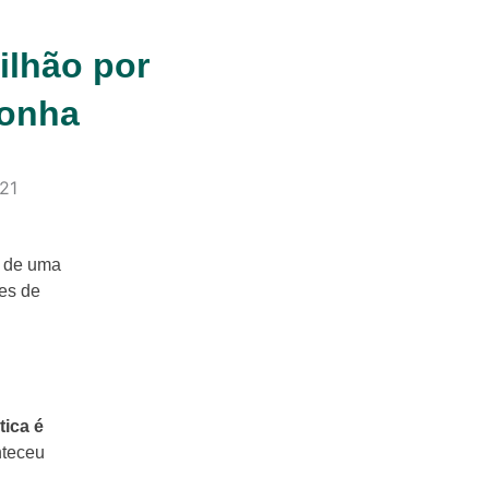
ilhão por
ronha
s de uma
es de
tica é
nteceu