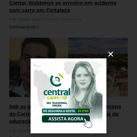
Cantor Waldonys se envolve em acidente
com carro em Fortaleza
8 de agosto, 2026
Nenhum comentário
Continue lendo »
Sob as gestões de Samuel Werton, Santana
do Cariri fica entre os piores resultados da
educação básica do Ceará
8 de agosto, 2026
Nenhum comentário